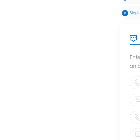
Sigui
Ente
an 