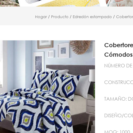
Hogar
/
Producto
/
Edredón estampado
/
Coberto
Cobertor
Cómodos 
NÚMERO DE 
CONSTRUCCIÓ
TAMAÑO: D
DISEÑO/COL
MOQ: 1000