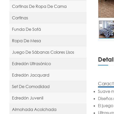
Cortinas De Ropa De Cama
Cortinas
Funda De Sofá
Ropa De Mesa
Juego De Sábanas Colores Lisos
Detal
Edredón Ultrasónico
Edredón Jacquard
Caracte
Set De Comodidad
Suave m
Edredón Juvenil
Diseños 
El jueg
Almohada Acolchada
Ultrasu