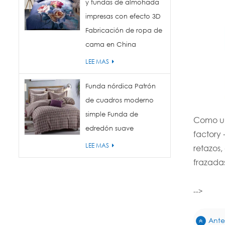
y fundas de almohada
impresas con efecto 3D
Fabricación de ropa de
cama en China
LEE MAS
Funda nórdica Patrón
de cuadros moderno
simple Funda de
Como una
edredón suave
factory
LEE MAS
retazos
frazada
-->
Anter