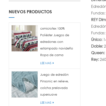
Edredón
NUEVOS PRODUCTOS
Fundas:
REY Dim
Edredón
cxmicrotex 100%
Fundas:
Poliéster Juegos de
Único:
1
edredones con
Doble:
2
estampado navideño
Queen:
Ropa de cama
Rey:
26
LEE MAS
Juego de edredón
Pinsonic en relieve,
colcha prelavada
supersuave
LEE MAS