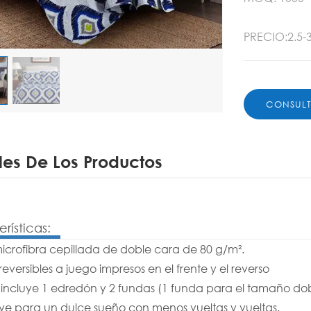
PRECIO:2.5-3
CONSUL
les De Los Productos
rísticas:
icrofibra cepillada de doble cara de 80 g/m².
reversibles a juego impresos en el frente y el reverso
o incluye 1 edredón y 2 fundas (1 funda para el tamaño do
ave para un dulce sueño con menos vueltas y vueltas.