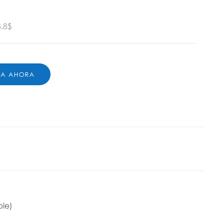
.8$
TA AHORA
ble)