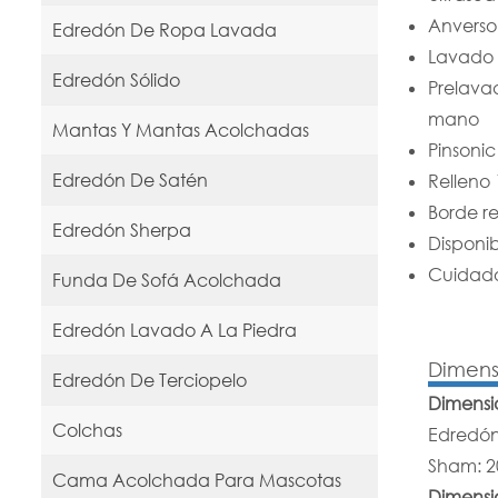
Anverso 
Edredón De Ropa Lavada
Lavado 
Edredón Sólido
Prelava
mano
Mantas Y Mantas Acolchadas
Pinsonic
Edredón De Satén
Relleno
Borde re
Edredón Sherpa
Disponib
Cuidado
Funda De Sofá Acolchada
Edredón Lavado A La Piedra
Dimens
Edredón De Terciopelo
Dimensi
Colchas
Edredón
Sham: 2
Cama Acolchada Para Mascotas
Dimensio