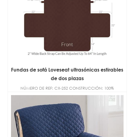
Fundas de sofá Loveseat ultrasónicas estirables
de dos plazas
NÚMERO DE REF: CX-252 CONSTRUCCIÓN: 100%
microfibra de poliéster TAMAÑO: D...