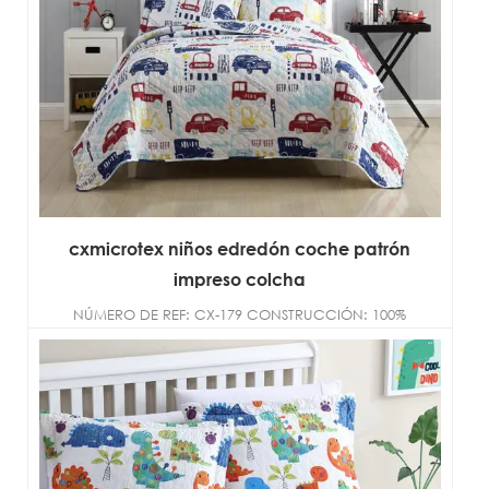
cxmicrotex niños edredón coche patrón
impreso colcha
NÚMERO DE REF: CX-179 CONSTRUCCIÓN: 100%
microfibra de poliéster TAMAÑO:
DOBLE/COMPLETO/REINA/R...