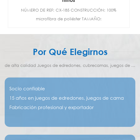
NÚMERO DE REF: CX-185 CONSTRUCCIÓN: 100%
microfibra de poliéster TAMAÑO:
DOBLE/COMPLETO/REINA/R...
Por Qué Elegirnos
de alta calidad Juegos de edredones, cubrecamas, juegos de ropa de cama Proveedor y fabricante
Socio confiable
15 años en juegos de edredones, juegos de cama
Fabricación profesional y exportador