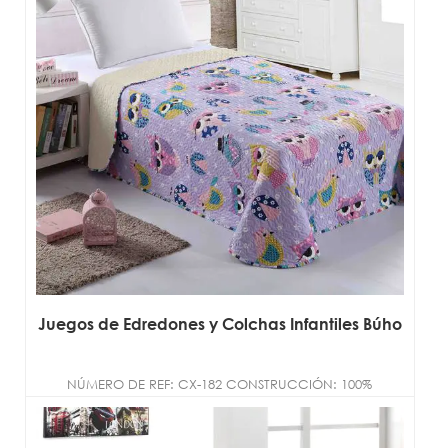
Juegos de Edredones y Colchas Infantiles Búho
NÚMERO DE REF: CX-182 CONSTRUCCIÓN: 100%
microfibra de poliéster TAMAÑO:
DOBLE/COMPLETO/REINA/R...