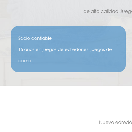
de alta calidad Jue
Socio confiable
15 años en juegos de edredones, juegos de
cama
Fabricación profesional y exportador
Nuevo edredón |