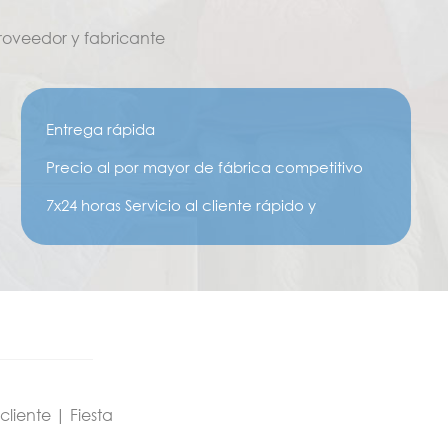
oveedor y fabricante
Entrega rápida
Precio al por mayor de fábrica competitivo
7x24 horas Servicio al cliente rápido y
amigable
cliente | Fiesta