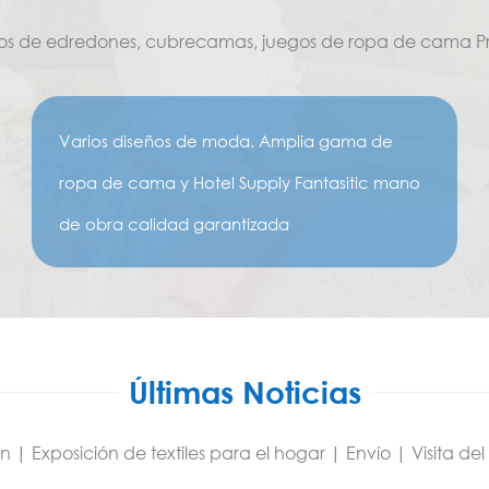
gos de edredones, cubrecamas, juegos de ropa de cama Pr
Varios diseños de moda. Amplia gama de
ropa de cama y Hotel Supply Fantasitic mano
de obra calidad garantizada
Últimas Noticias
 Exposición de textiles para el hogar | Envío | Visita del 