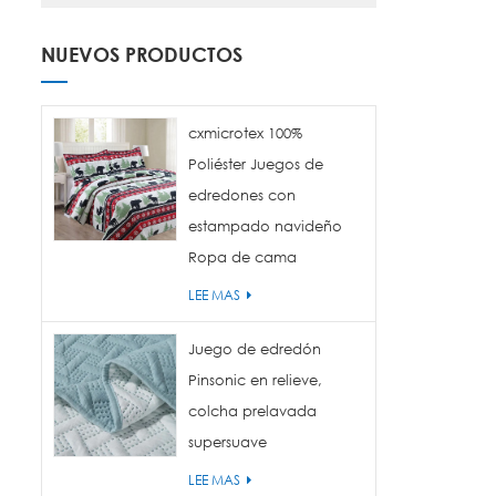
NUEVOS PRODUCTOS
cxmicrotex 100%
Poliéster Juegos de
edredones con
estampado navideño
Ropa de cama
LEE MAS
Juego de edredón
Pinsonic en relieve,
colcha prelavada
supersuave
LEE MAS